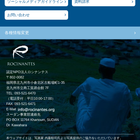
ソーシャルメディアガイドライン
資料請求
お問い合わせ
各種情報変更
認定NPO法人ロシナンテス
〒802-0082
福岡県北九州市小倉北区古船場町1-35
北九州市立商工貿易会館 7F
TEL: 093-521-6470
（電話受付：平日10:00-17:00）
FAX: 093-521-6471
E-Mail:
スーダン事業部連絡先
PO BOX 11764 Khartoum, SUDAN
Dr. Kawahara
本ウェブサイトは、写真家 内藤順司氏より写真提供のご協力をいただいています。