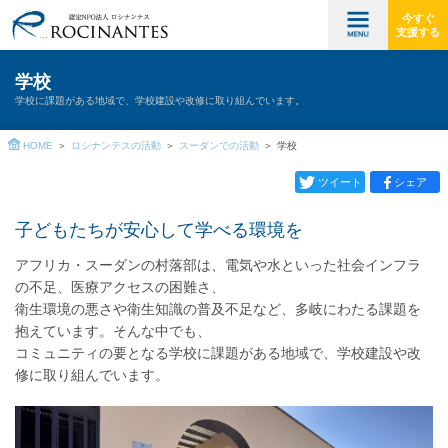
今すぐ
支援する
学校
学校に課題がある地域で、学校建設や改修に取り組んでいます。
HOME
ロシナンテスの活動
スーダンでの活動
学校
ツイート
シェア
子どもたちが安心して学べる環境を
アフリカ・スーダンの村落部は、電気や水といった社会インフラ
の不足、医療アクセスの困難さ、
衛生環境の悪さや衛生知識の普及不足など、多岐にわたる課題を
抱えています。そんな中でも、
コミュニティの要となる学校に課題がある地域で、学校建設や改
修に取り組んでいます。