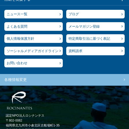
ニュース一覧
ブログ
よくある質問
メールマガジン登録
個人情報保護方針
特定商取引法に基づく表記
ソーシャルメディアガイドライン
資料請求
お問い合わせ
各種情報変更
認定NPO法人ロシナンテス
〒802-0082
福岡県北九州市小倉北区古船場町1-35