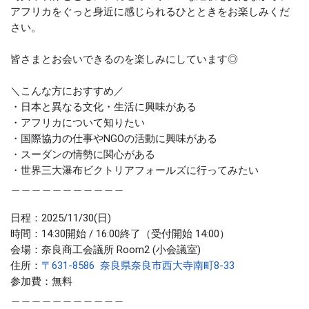
アフリカをぐっと身近に感じられるひとときをお楽しみくだ
さい。
皆さまとお会いできるのを楽しみにしています◎
＼こんな方におすすめ／
・日本と異なる文化・生活に興味がある
・アフリカについて知りたい
・国際協力の仕事やNGOの活動に興味がある
・スーダンの情勢に関心がある
・世界三大瀑布ビクトリアフォールズに行ってみたい
＿＿＿＿＿＿＿＿＿＿＿
日程：2025/11/30(日)
時間：14:30開始 / 16:00終了（受付開始 14:00）
会場：奈良商工会議所 Room2 (小会議室)
住所：
〒631-8586 奈良県奈良市西大寺南町8-33
参加費：無料
＿＿＿＿＿＿＿＿＿＿＿