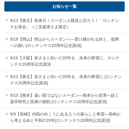
お知らせ一覧
9/13【東京】初来日！スーダン人職員と語ろう！「ロシナン
テお茶会」（ご支援者さま限定）
9/18【岡山】岡山からスーダンへ―受け継がれる絆と、復興
への願い[ロシナンテス20周年記念講演]
9/16【大阪】皆さまと紡いだ20年を、未来の希望に。ロシナ
ンテス20周年記念講演
9/13【東京】皆さまと紡いだ20年を、未来の希望に [ロシナン
テス20周年記念講演]
9/10【熊本】遠い国ではないスーダン―熊本から世界へ続く
薬学研究と医療の挑戦 [ロシナンテス20周年記念講演]
9/9【長崎】内戦の向こうにある人々の暮らしと希望―長崎か
ら考える命と平和の20年[ロシナンテス20周年記念講演]