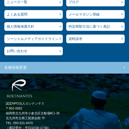
ニュース一覧
ブログ
よくある質問
メールマガジン登録
個人情報保護方針
特定商取引法に基づく表記
ソーシャルメディアガイドライン
資料請求
お問い合わせ
各種情報変更
認定NPO法人ロシナンテス
〒802-0082
福岡県北九州市小倉北区古船場町1-35
北九州市立商工貿易会館 7F
TEL: 093-521-6470
（電話受付：平日10:00-17:00）