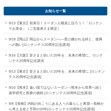
お知らせ一覧
9/13【東京】初来日！スーダン人職員と語ろう！「ロシナン
テお茶会」（ご支援者さま限定）
9/18【岡山】岡山からスーダンへ―受け継がれる絆と、復興
への願い[ロシナンテス20周年記念講演]
9/16【大阪】皆さまと紡いだ20年を、未来の希望に。ロシナ
ンテス20周年記念講演
9/13【東京】皆さまと紡いだ20年を、未来の希望に [ロシナン
テス20周年記念講演]
9/10【熊本】遠い国ではないスーダン―熊本から世界へ続く
薬学研究と医療の挑戦 [ロシナンテス20周年記念講演]
9/9【長崎】内戦の向こうにある人々の暮らしと希望―長崎か
ら考える命と平和の20年[ロシナンテス20周年記念講演]