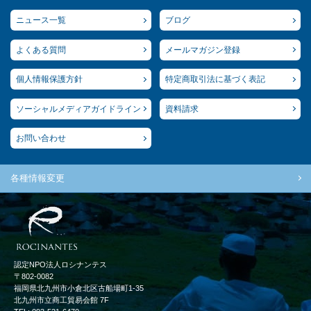
ニュース一覧
ブログ
よくある質問
メールマガジン登録
個人情報保護方針
特定商取引法に基づく表記
ソーシャルメディアガイドライン
資料請求
お問い合わせ
各種情報変更
認定NPO法人ロシナンテス
〒802-0082
福岡県北九州市小倉北区古船場町1-35
北九州市立商工貿易会館 7F