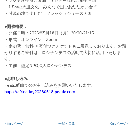
・ラクダが作るごま油！？世界有数のごま生産国
・1.5mの大皿文化！みんなで囲むあたたかい食卓
・砂漠の地で楽しむ！フレッシュジュース天国
●開催概要：
・開催日時：2026年5月18日（月）20:00-21:15
・形式：オンライン（Zoom）
・参加費：無料 ※寄付つきチケットもご用意しております。お預
かりするご寄付は、ロシナンテスの活動で大切に活用いたしま
す。
・主催：認定NPO法人ロシナンテス
●お申し込み
Peatix経由でのお申し込みをお願いいたします。
https://africaday20260518.peatix.com
前のページ
一覧へ戻る
次のページ