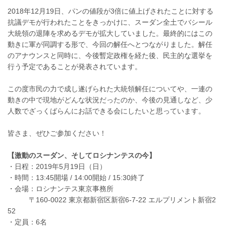
2018年12月19日、パンの値段が3倍に値上げされたことに対する
抗議デモが行われたことをきっかけに、スーダン全土でバシール
大統領の退陣を求めるデモが拡大していました。最終的にはこの
動きに軍が同調する形で、今回の解任へとつながりました。解任
のアナウンスと同時に、今後暫定政権を経た後、民主的な選挙を
行う予定であることが発表されています。
この度市民の力で成し遂げられた大統領解任についてや、一連の
動きの中で現地がどんな状況だったのか、今後の見通しなど、少
人数でざっくばらんにお話できる会にしたいと思っています。
皆さま、ぜひご参加ください！
【激動のスーダン、そしてロシナンテスの今】
・日程：2019年5月19日（日）
・時間：13:45開場 / 14:00開始 / 15:30終了
・会場：ロシナンテス東京事務所
〒160-0022 東京都新宿区新宿6-7-22 エルプリメント新宿2
52
・定員：6名