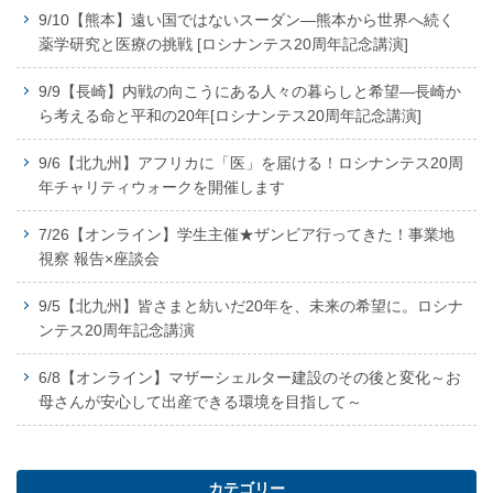
9/10【熊本】遠い国ではないスーダン―熊本から世界へ続く
薬学研究と医療の挑戦 [ロシナンテス20周年記念講演]
9/9【長崎】内戦の向こうにある人々の暮らしと希望―長崎か
ら考える命と平和の20年[ロシナンテス20周年記念講演]
9/6【北九州】アフリカに「医」を届ける！ロシナンテス20周
年チャリティウォークを開催します
7/26【オンライン】学生主催★ザンビア行ってきた！事業地
視察 報告×座談会
9/5【北九州】皆さまと紡いだ20年を、未来の希望に。ロシナ
ンテス20周年記念講演
6/8【オンライン】マザーシェルター建設のその後と変化～お
母さんが安心して出産できる環境を目指して～
カテゴリー