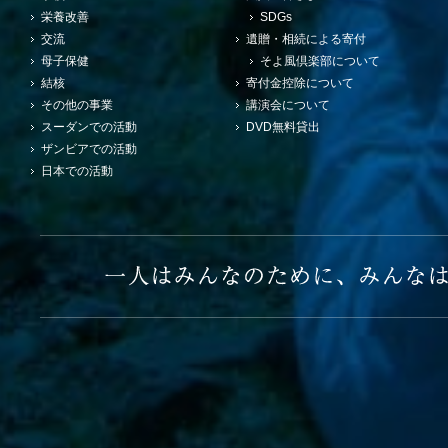
栄養改善
SDGs
交流
遺贈・相続による寄付
母子保健
そよ風倶楽部について
結核
寄付金控除について
その他の事業
講演会について
スーダンでの活動
DVD無料貸出
ザンビアでの活動
日本での活動