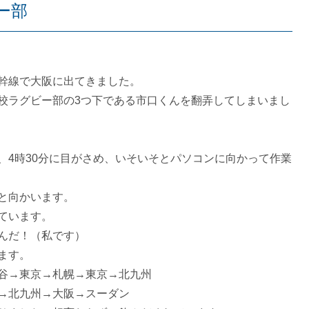
ー部
幹線で大阪に出てきました。
校ラグビー部の3つ下である市口くんを翻弄してしまいまし
、4時30分に目がさめ、いそいそとパソコンに向かって作業
と向かいます。
ています。
んだ！（私です）
ます。
谷→東京→札幌→東京→北九州
→北九州→大阪→スーダン