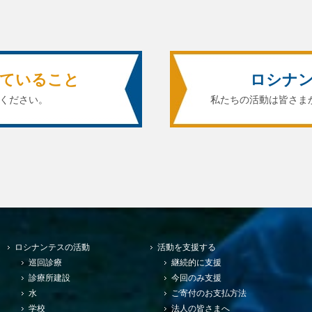
ていること
ロシナ
ください。
私たちの活動は皆さま
ロシナンテスの活動
活動を支援する
巡回診療
継続的に支援
診療所建設
今回のみ支援
水
ご寄付のお支払方法
学校
法人の皆さまへ