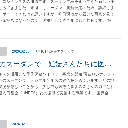
、ロシナンテスの川原です。スーダンで種をまいてきた新しい挑
なってきました。来週にはスーダンに渡航予定のため、詳細はま
レポートできればと思いますが、昨日現地から届いた写真を見て
い気持ちになったので、速報として皆さまにもご共有です。 妊
2026.02.15
ICT活用をアフリカで
紛争下のスーダンで、妊婦さんたちに医療を届ける事業を開始
ルスを活用した母子保健パイロット事業を開始 現在ロシナンテス
下のスーダンで、デジタルヘルスの導入を進めています。どの地
状況が厳しいことから、少しでも医療従事者の皆さんの力になれ
連人口基金（UNFPA）との協働で実施する事業です。 世界全
2026.02.03