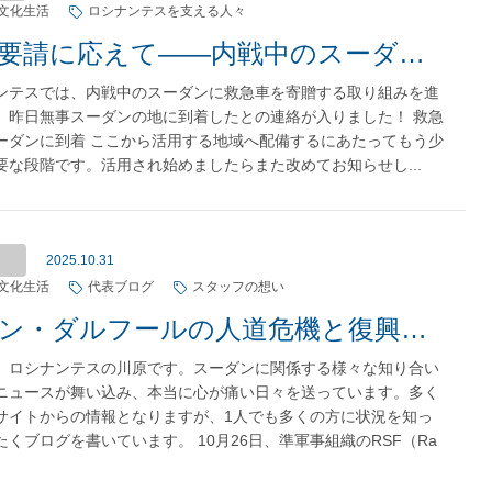
文化生活
ロシナンテスを支える人々
現地の要請に応えて——内戦中のスーダンへ救急車を寄贈
ンテスでは、内戦中のスーダンに救急車を寄贈する取り組みを進
。昨日無事スーダンの地に到着したとの連絡が入りました！ 救急
ーダンに到着 ここから活用する地域へ配備するにあたってもう少
要な段階です。活用され始めましたらまた改めてお知らせし...
2025.10.31
文化生活
代表ブログ
スタッフの想い
スーダン・ダルフールの人道危機と復興への希望
、ロシナンテスの川原です。スーダンに関係する様々な知り合い
ニュースが舞い込み、本当に心が痛い日々を送っています。多く
サイトからの情報となりますが、1人でも多くの方に状況を知っ
くブログを書いています。 10月26日、準軍事組織のRSF（Ra