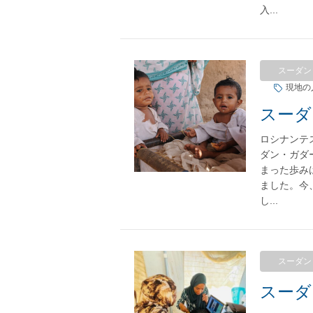
入...
スーダン
現地の
ロシナンテ
ダン・ガダ
まった歩み
ました。今
し...
スーダン