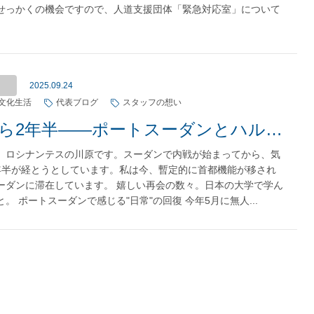
せっかくの機会ですので、人道支援団体「緊急対応室」について
2025.09.24
文化生活
代表ブログ
スタッフの想い
内戦から2年半——ポートスーダンとハルツームで見えた希望と課題
、ロシナンテスの川原です。スーダンで内戦が始まってから、気
年半が経とうとしています。私は今、暫定的に首都機能が移され
ーダンに滞在しています。 嬉しい再会の数々。日本の大学で学ん
。 ポートスーダンで感じる"日常"の回復 今年5月に無人...