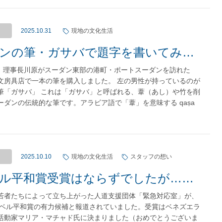
2025.10.31
現地の文化生活
スーダンの筆・ガサバで題字を書いてみた！
9月、理事長川原がスーダン東部の港町・ポートスーダンを訪れた
文房具店で一本の筆を購入しました。 左の男性が持っているのが
筆「ガサバ」 これは「ガサバ」と呼ばれる、葦（あし）や竹を削
ーダンの伝統的な筆です。アラビア語で「葦」を意味する qaṣa
2025.10.10
現地の文化生活
スタッフの想い
ノーベル平和賞受賞はならずでしたが……スーダンの若者たちによる人道支援団体「緊急対応室」をご紹介します
若者たちによって立ち上がった人道支援団体「緊急対応室」が、
ノーベル平和賞の有力候補と報道されていました。受賞はベネズエラ
活動家マリア・マチャド氏に決まりました（おめでとうございま