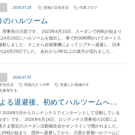
2026.07.28
現地の文化生活
代表ブログ
りのハルツーム
理事長の川原です。 2023年4月15日、スーダンで内戦が始まり
私は4月23日にハルツームを脱出し、車で約30時間かけてポートス
移動しました。そこから自衛隊機によってジブチへ退避し、日本
は4月29日でした。 あれから3年以上の歳月が流れました...
2026.07.07
文化生活
現地の人々の声
支援した地域の今
る参加する
内戦による退避後、初めてハルツームへ｜再び動き始めた医療と水の支援ー活動報告会レポート
！2026年5月からロシナンテスでインターンとして活動している
ず）です。 2026年6月14日、ロシナンテス理事長の川原によ
者さま限定のスーダン活動報告会がオンラインで開かれました。
4月に内戦が始まり、国外へ退避してから、川原が首都ハルツームに