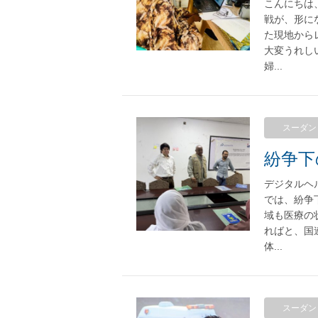
こんにちは
戦が、形に
た現地から
大変うれし
婦...
スーダン
デジタルヘ
では、紛争
域も医療の
ればと、国
体...
スーダン