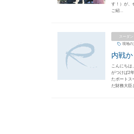
す！）が、
ご紹...
スーダン
現地の
こんにちは
がつけば2
たポートス
だ財務大臣と