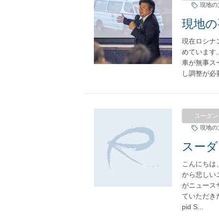
現地の
現在ロシナ
めています
車が無事ス
し調整が必
スーダン
現地の
こんにちは
から悲しい
がニュース
ていただきた
pid S...