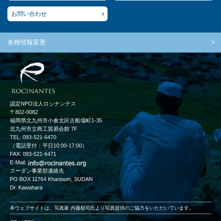
お問い合わせ
各種情報変更
認定NPO法人ロシナンテス
〒802-0082
福岡県北九州市小倉北区古船場町1-35
北九州市立商工貿易会館 7F
TEL: 093-521-6470
（電話受付：平日10:00-17:00）
FAX: 093-521-6471
E-Mail:
スーダン事業部連絡先
PO BOX 11764 Khartoum, SUDAN
Dr. Kawahara
本ウェブサイトは、写真家 内藤順司氏より写真提供のご協力をいただいています。