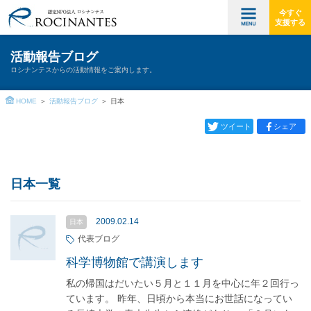
今すぐ
支援する
活動報告ブログ
ロシナンテスからの活動情報をご案内します。
HOME
活動報告ブログ
日本
ツイート
シェア
日本一覧
2009.02.14
日本
代表ブログ
科学博物館で講演します
私の帰国はだいたい５月と１１月を中心に年２回行っ
ています。 昨年、日頃から本当にお世話になってい