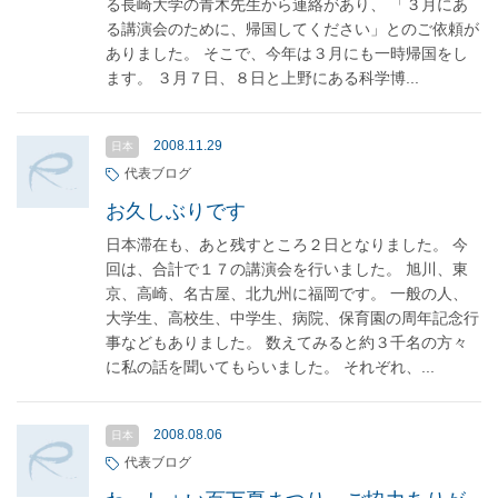
る長崎大学の青木先生から連絡があり、 「３月にあ
る講演会のために、帰国してください」とのご依頼が
ありました。 そこで、今年は３月にも一時帰国をし
ます。 ３月７日、８日と上野にある科学博...
2008.11.29
日本
代表ブログ
お久しぶりです
日本滞在も、あと残すところ２日となりました。 今
回は、合計で１７の講演会を行いました。 旭川、東
京、高崎、名古屋、北九州に福岡です。 一般の人、
大学生、高校生、中学生、病院、保育園の周年記念行
事などもありました。 数えてみると約３千名の方々
に私の話を聞いてもらいました。 それぞれ、...
2008.08.06
日本
代表ブログ