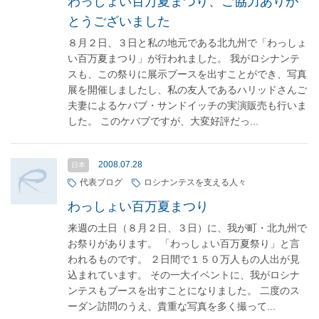
わっしょい百万夏まつり、ご協力ありが
とうございました
８月２日、３日と私の地元である北九州で「わっしょ
い百万夏まつり」が行われました。 我がロシナンテ
スも、この祭りに展示ブースを出すことができ、写真
展を開催しましたし、私の友人であるハリッドさんご
夫妻によるケバブ・サンドイッチの実演販売も行いま
した。 このケバブですが、大変好評だっ...
2008.07.28
日本
代表ブログ
ロシナンテスを支える人々
わっしょい百万夏まつり
来週の土日（８月２日、３日）に、我が町・北九州で
お祭りがあります。 「わっしょい百万夏祭り」と言
われるものです。 ２日間で１５０万人もの人出が見
込まれています。 その一大イベントに、我がロシナ
ンテスもブースを出すことになりました。 二度のス
ーダン訪問のうえ、貴重な写真を多く撮って...