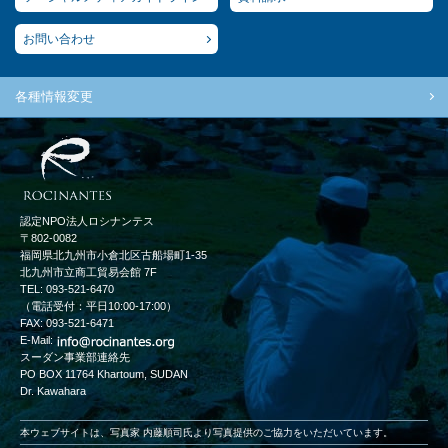
お問い合わせ
各種情報変更
認定NPO法人ロシナンテス
〒802-0082
福岡県北九州市小倉北区古船場町1-35
北九州市立商工貿易会館 7F
TEL: 093-521-6470
（電話受付：平日10:00-17:00）
FAX: 093-521-6471
E-Mail:
スーダン事業部連絡先
PO BOX 11764 Khartoum, SUDAN
Dr. Kawahara
本ウェブサイトは、写真家 内藤順司氏より写真提供のご協力をいただいています。