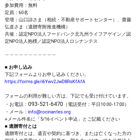
参加費用：無料
定
員：60名
登壇：山口諒さま（相続・不動産サポートセンター）、齋藤
弘道さま（遺贈寄附推進機構）
共催：認定NPO法人フードバンク北九州ライフアゲイン／認
定NPO法人抱樸／認定NPO法人ロシナンテス
＿＿＿＿＿＿＿＿＿＿＿
■
お申し込み
下記フォームよりお申し込みください。
https://forms.gle/i6Ywv2JwD8RsKfAfA
フォームの利用が難しい方は、下記でも受け付けています。
093-521-6470
・お電話：
（電話受付：平日10:00-17:00）
・メール：
info@rocinantes.org
※メール件名に「5/16イベント申込」とご記載ください
■ 遺贈寄付とは
遺贈寄付とは、遺言や契約に基づき、または亡くなった方の