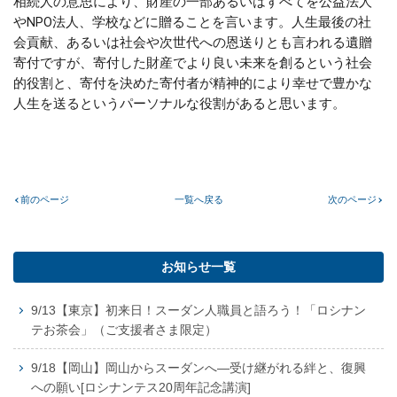
相続人の意思により、財産の一部あるいはすべてを公益法人
やNPO法人、学校などに贈ることを言います。人生最後の社
会貢献、あるいは社会や次世代への恩送りとも言われる遺贈
寄付ですが、寄付した財産でより良い未来を創るという社会
的役割と、寄付を決めた寄付者が精神的により幸せで豊かな
人生を送るというパーソナルな役割があると思います。
前のページ
一覧へ戻る
次のページ
お知らせ一覧
9/13【東京】初来日！スーダン人職員と語ろう！「ロシナン
テお茶会」（ご支援者さま限定）
9/18【岡山】岡山からスーダンへ―受け継がれる絆と、復興
への願い[ロシナンテス20周年記念講演]