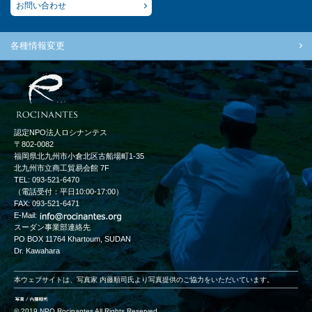
お問い合わせ
各種情報変更
認定NPO法人ロシナンテス
〒802-0082
福岡県北九州市小倉北区古船場町1-35
北九州市立商工貿易会館 7F
TEL: 093-521-6470
（電話受付：平日10:00-17:00）
FAX: 093-521-6471
E-Mail:
スーダン事業部連絡先
PO BOX 11764 Khartoum, SUDAN
Dr. Kawahara
本ウェブサイトは、写真家 内藤順司氏より写真提供のご協力をいただいています。
© 2019 NPO Rocinantes All Rights Reserved.